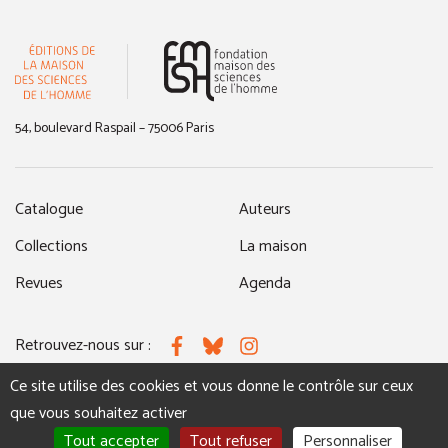
(nouvelle fenêtre)
54, boulevard Raspail – 75006 Paris
Catalogue
Auteurs
Collections
La maison
Revues
Agenda
Retrouvez-nous sur :
Facebook
Bluesky
Instagram
Ce site utilise des cookies et vous donne le contrôle sur ceux
que vous souhaitez activer
MENTIONS LÉGALES
NOUS CONTACTER
Tout accepter
Tout refuser
Personnaliser