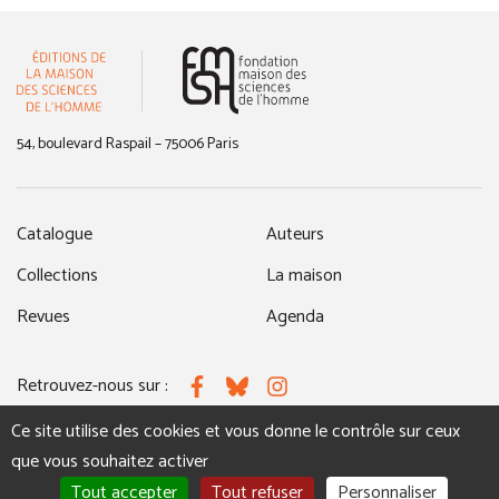
(nouvelle fenêtre)
54, boulevard Raspail – 75006 Paris
Catalogue
Auteurs
Collections
La maison
Revues
Agenda
Retrouvez-nous sur :
Facebook
Bluesky
Instagram
Ce site utilise des cookies et vous donne le contrôle sur ceux
que vous souhaitez activer
MENTIONS LÉGALES
NOUS CONTACTER
Tout accepter
Tout refuser
Personnaliser