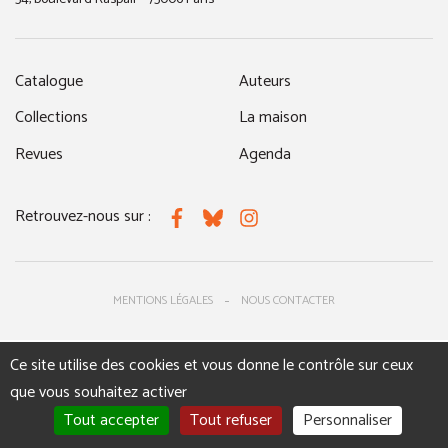
Catalogue
Auteurs
Collections
La maison
Revues
Agenda
Retrouvez-nous sur :
Facebook
Bluesky
Instagram
MENTIONS LÉGALES
NOUS CONTACTER
Ce site utilise des cookies et vous donne le contrôle sur ceux
que vous souhaitez activer
Tout accepter
Tout refuser
Personnaliser