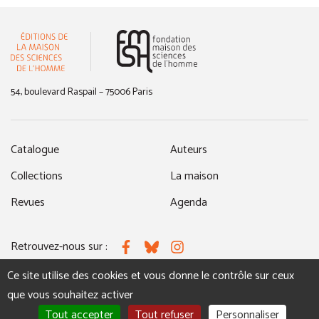
(nouvelle fenêtre)
54, boulevard Raspail – 75006 Paris
Catalogue
Auteurs
Collections
La maison
Revues
Agenda
Retrouvez-nous sur :
Facebook
Bluesky
Instagram
Ce site utilise des cookies et vous donne le contrôle sur ceux
que vous souhaitez activer
MENTIONS LÉGALES
NOUS CONTACTER
Tout accepter
Tout refuser
Personnaliser