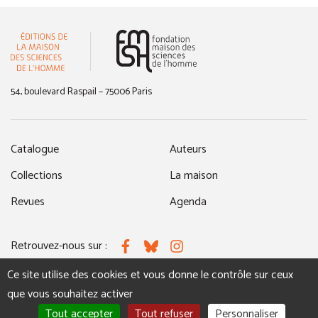
(nouvelle fenêtre)
54, boulevard Raspail – 75006 Paris
Catalogue
Auteurs
Collections
La maison
Revues
Agenda
Retrouvez-nous sur :
Facebook
Bluesky
Instagram
Ce site utilise des cookies et vous donne le contrôle sur ceux
que vous souhaitez activer
MENTIONS LÉGALES
NOUS CONTACTER
Tout accepter
Tout refuser
Personnaliser