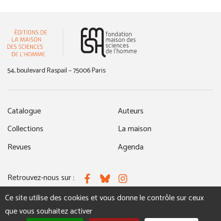
(nouvelle fenêtre)
54, boulevard Raspail – 75006 Paris
Catalogue
Auteurs
Collections
La maison
Revues
Agenda
Retrouvez-nous sur :
Facebook
Bluesky
Instagram
Ce site utilise des cookies et vous donne le contrôle sur ceux
que vous souhaitez activer
MENTIONS LÉGALES
NOUS CONTACTER