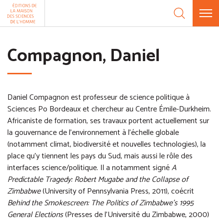
Aller au contenu
Panneau de gestion des cookies
Compagnon, Daniel
Daniel Compagnon est professeur de science politique à
Sciences Po Bordeaux et chercheur au Centre Émile-Durkheim.
Africaniste de formation, ses travaux portent actuellement sur
la gouvernance de l'environnement à l’échelle globale
(notamment climat, biodiversité et nouvelles technologies), la
place qu'y tiennent les pays du Sud, mais aussi le rôle des
interfaces science/politique. Il a notamment signé
A
Predictable Tragedy: Robert Mugabe and the Collapse of
Zimbabwe
(University of Pennsylvania Press, 2011), coécrit
Behind the Smokescreen: The Politics of Zimbabwe’s 1995
General Elections
(Presses de l'Université du Zimbabwe, 2000)