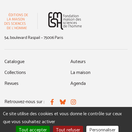
(nouvelle fenêtre)
54, boulevard Raspail – 75006 Paris
Catalogue
Auteurs
Collections
La maison
Revues
Agenda
Retrouvez-nous sur :
Facebook
Bluesky
Instagram
Ce site utilise des cookies et vous donne le contrôle sur ceux
que vous souhaitez activer
MENTIONS LÉGALES
NOUS CONTACTER
Tout accepter
Tout refuser
Personnaliser