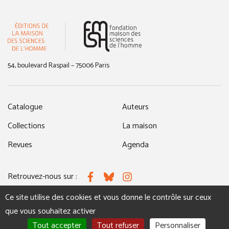
(nouvelle fenêtre)
54, boulevard Raspail – 75006 Paris
Catalogue
Auteurs
Collections
La maison
Revues
Agenda
Retrouvez-nous sur :
Facebook
Bluesky
Instagram
Ce site utilise des cookies et vous donne le contrôle sur ceux
que vous souhaitez activer
MENTIONS LÉGALES
NOUS CONTACTER
Tout accepter
Tout refuser
Personnaliser