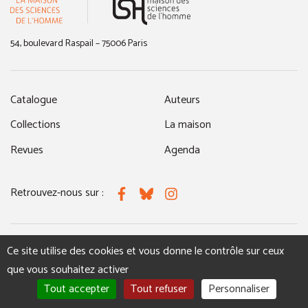
54, boulevard Raspail – 75006 Paris
Catalogue
Auteurs
Collections
La maison
Revues
Agenda
Retrouvez-nous sur :
Facebook
Bluesky
Instagram
Ce site utilise des cookies et vous donne le contrôle sur ceux
MENTIONS LÉGALES
NOUS CONTACTER
que vous souhaitez activer
Tout accepter
Tout refuser
Personnaliser