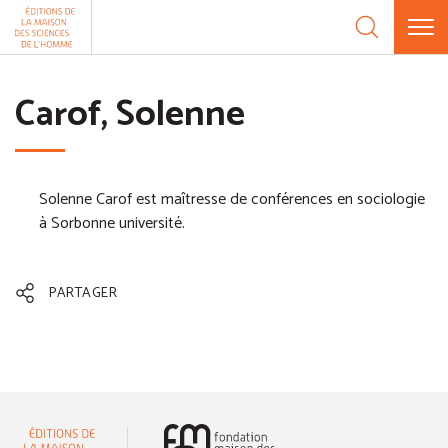
Aller au contenu
Panneau de gestion des cookies
Carof, Solenne
Solenne Carof est maîtresse de conférences en sociologie
à Sorbonne université.
PARTAGER
(nouvelle fenêtre)