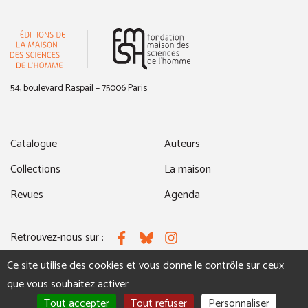
(nouvelle fenêtre)
54, boulevard Raspail – 75006 Paris
Catalogue
Auteurs
Collections
La maison
Revues
Agenda
Retrouvez-nous sur :
Facebook
Bluesky
Instagram
Ce site utilise des cookies et vous donne le contrôle sur ceux
que vous souhaitez activer
MENTIONS LÉGALES
NOUS CONTACTER
Tout accepter
Tout refuser
Personnaliser