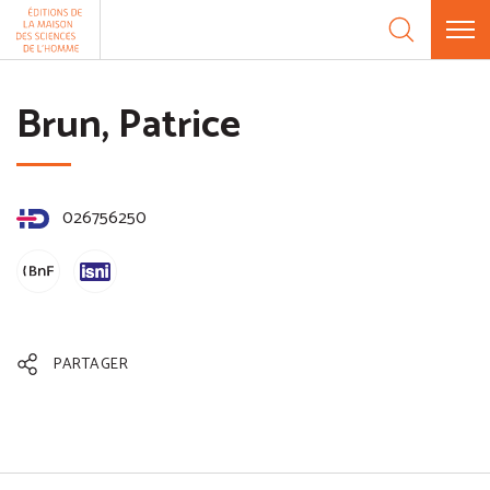
Aller au contenu
Panneau de gestion des cookies
Brun, Patrice
026756250
PARTAGER