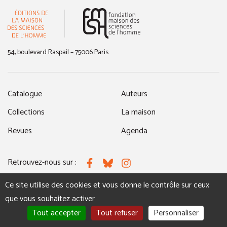
(nouvelle fenêtre)
54, boulevard Raspail – 75006 Paris
Catalogue
Auteurs
Collections
La maison
Revues
Agenda
Retrouvez-nous sur :
Facebook
Bluesky
Instagram
Ce site utilise des cookies et vous donne le contrôle sur ceux
que vous souhaitez activer
MENTIONS LÉGALES
NOUS CONTACTER
Tout accepter
Tout refuser
Personnaliser