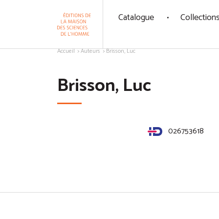
Panneau de gestion des cookies
Catalogue
Collection
Aller au contenu
Accueil
Auteurs
Brisson, Luc
Brisson, Luc
026753618