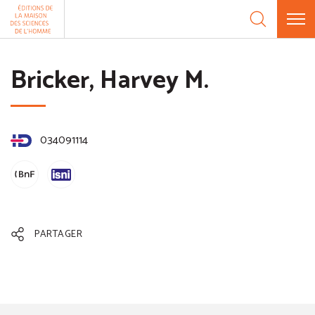
Aller au contenu
Panneau de gestion des cookies
Bricker, Harvey M.
034091114
PARTAGER