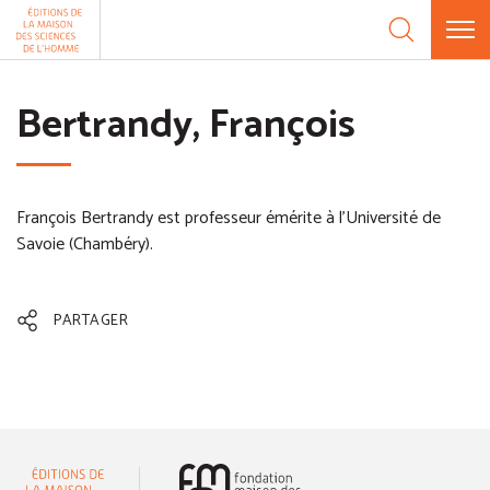
Aller au contenu
Panneau de gestion des cookies
Bertrandy, François
François Bertrandy est professeur émérite à l'Université de
Savoie (Chambéry).
PARTAGER
(nouvelle fenêtre)