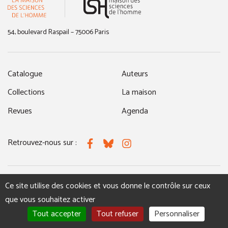
54, boulevard Raspail – 75006 Paris
Catalogue
Auteurs
Collections
La maison
Revues
Agenda
Retrouvez-nous sur :
Facebook
Bluesky
Instagram
Ce site utilise des cookies et vous donne le contrôle sur ceux
MENTIONS LÉGALES
NOUS CONTACTER
que vous souhaitez activer
Tout accepter
Tout refuser
Personnaliser