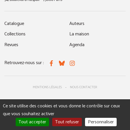
Catalogue
Auteurs
Collections
La maison
Revues
Agenda
Retrouvez-nous sur :
Facebook
Bluesky
Instagram
MENTIONS LÉGALES
NOUS CONTACTER
Ce site utilise des cookies et vous donne le contrôle sur ceux
que vous souhaitez activer
Tout accepter
Tout refuser
Personnaliser