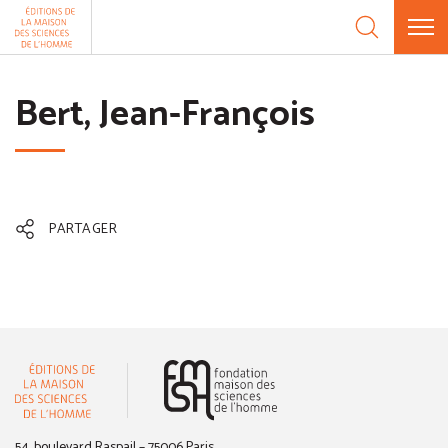
Aller au contenu
Panneau de gestion des cookies
Bert, Jean-François
PARTAGER
(nouvelle fenêtre)
54, boulevard Raspail – 75006 Paris