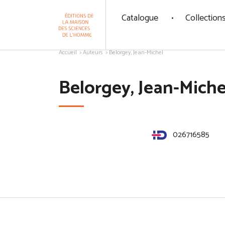
Panneau de gestion des cookies
Catalogue
Collection
Aller au contenu
Accueil
Auteurs
Belorgey, Jean-Michel
Belorgey, Jean-Miche
026716585