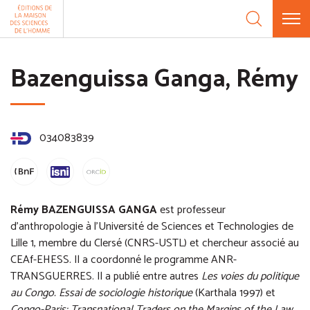
Aller au contenu
Panneau de gestion des cookies
Bazenguissa Ganga, Rémy
034083839
Rémy BAZENGUISSA GANGA
est professeur
d'anthropologie à l'Université de Sciences et Technologies de
Lille 1, membre du Clersé (CNRS-USTL) et chercheur associé au
CEAf-EHESS. Il a coordonné le programme ANR-
TRANSGUERRES. Il a publié entre autres
Les voies du politique
au Congo. Essai de sociologie historique
(Karthala 1997) et
Congo-Paris: Transnational Traders on the Margins of the Law