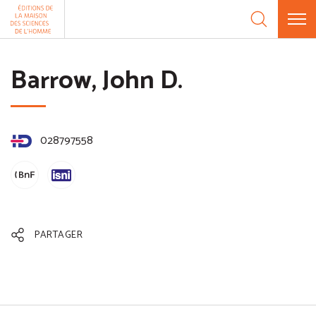
Aller au contenu
Panneau de gestion des cookies
Barrow, John D.
028797558
PARTAGER