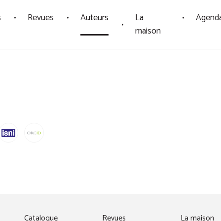
s
Revues
Auteurs
La
Agend
maison
fenêtre)
Catalogue
Revues
La maison