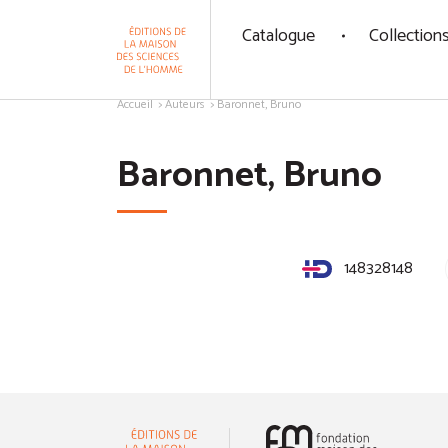
Panneau de gestion des cookies
Catalogue
Collection
Aller au contenu
Accueil
Auteurs
Baronnet, Bruno
Baronnet, Bruno
148328148
(nouvelle 