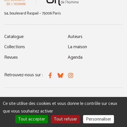
54, boulevard Raspail – 75006 Paris
Catalogue
Auteurs
Collections
La maison
Revues
Agenda
Retrouvez-nous sur :
Facebook
Bluesky
Instagram
MENTIONS LÉGALES
NOUS CONTACTER
Ce site utilise des cookies et vous donne le contrôle sur ceux
que vous souhaitez activer
Tout accepter
Tout refuser
Personnaliser