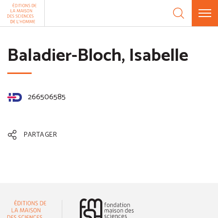
Aller au contenu
Panneau de gestion des cookies
Baladier-Bloch, Isabelle
266506585
PARTAGER
(nouvelle fenêtre)