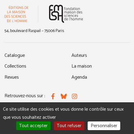
(nouvelle fenêtre)
54, boulevard Raspail – 75006 Paris
Catalogue
Auteurs
Collections
La maison
Revues
Agenda
Retrouvez-nous sur :
Facebook
Bluesky
Instagram
Ce site utilise des cookies et vous donne le contrôle sur ceux
que vous souhaitez activer
MENTIONS LÉGALES
NOUS CONTACTER
Tout accepter
Tout refuser
Personnaliser