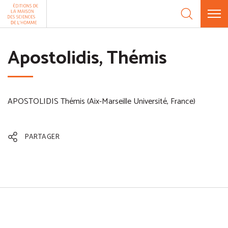
Aller au contenu
Panneau de gestion des cookies
Apostolidis, Thémis
APOSTOLIDIS Thémis (Aix-Marseille Université, France)
PARTAGER