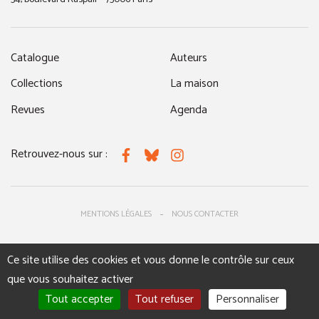
Catalogue
Auteurs
Collections
La maison
Revues
Agenda
Retrouvez-nous sur :
Facebook
Bluesky
Instagram
MENTIONS LÉGALES
NOUS CONTACTER
Ce site utilise des cookies et vous donne le contrôle sur ceux
que vous souhaitez activer
Tout accepter
Tout refuser
Personnaliser