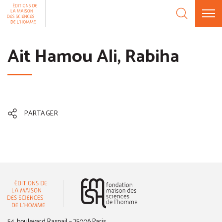
Aller au contenu
Panneau de gestion des cookies
Ait Hamou Ali, Rabiha
PARTAGER
(nouvelle fenêtre)
54, boulevard Raspail – 75006 Paris