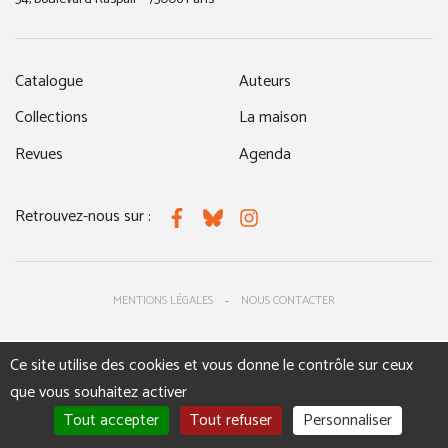
Catalogue
Auteurs
Collections
La maison
Revues
Agenda
Retrouvez-nous sur :
Facebook
Bluesky
Instagram
MENTIONS LÉGALES
NOUS CONTACTER
Ce site utilise des cookies et vous donne le contrôle sur ceux
que vous souhaitez activer
Tout accepter
Tout refuser
Personnaliser