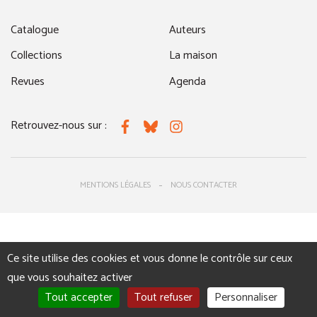
Catalogue
Auteurs
Collections
La maison
Revues
Agenda
Retrouvez-nous sur :
Facebook
Bluesky
Instagram
MENTIONS LÉGALES
NOUS CONTACTER
Ce site utilise des cookies et vous donne le contrôle sur ceux
que vous souhaitez activer
Tout accepter
Tout refuser
Personnaliser