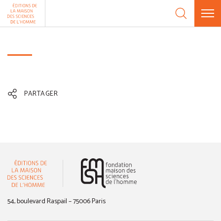
Aller au contenu
Panneau de gestion des cookies
PARTAGER
(nouvelle fenêtre)
54, boulevard Raspail – 75006 Paris