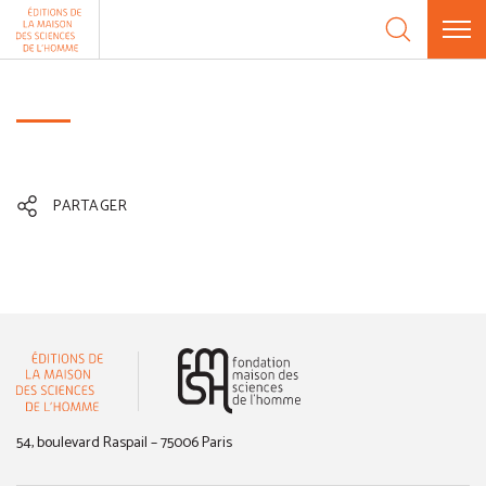
Aller au contenu
Panneau de gestion des cookies
PARTAGER
(nouvelle fenêtre)
54, boulevard Raspail – 75006 Paris