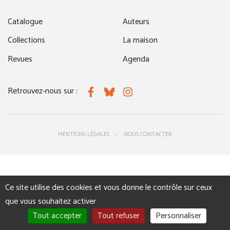
Catalogue
Auteurs
Collections
La maison
Revues
Agenda
Retrouvez-nous sur :
Facebook
Bluesky
Instagram
MENTIONS LÉGALES
NOUS CONTACTER
Ce site utilise des cookies et vous donne le contrôle sur ceux
que vous souhaitez activer
Tout accepter
Tout refuser
Personnaliser