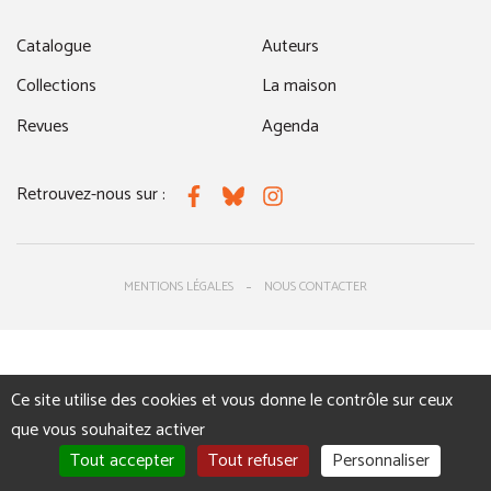
Catalogue
Auteurs
Collections
La maison
Revues
Agenda
Retrouvez-nous sur :
Facebook
Bluesky
Instagram
MENTIONS LÉGALES
NOUS CONTACTER
Ce site utilise des cookies et vous donne le contrôle sur ceux
que vous souhaitez activer
Tout accepter
Tout refuser
Personnaliser