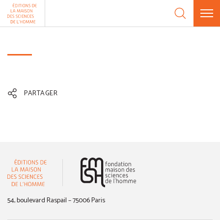
Aller au contenu
Panneau de gestion des cookies
PARTAGER
(nouvelle fenêtre)
54, boulevard Raspail – 75006 Paris