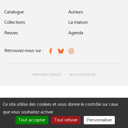
Catalogue
Auteurs
Collections
La maison
Revues
Agenda
Retrouvez-nous sur :
Facebook
Bluesky
Instagram
MENTIONS LÉGALES
NOUS CONTACTER
Ce site utilise des cookies et vous donne le contrôle sur ceux
que vous souhaitez activer
Tout accepter
Tout refuser
Personnaliser