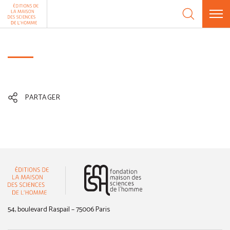
Aller au contenu
Panneau de gestion des cookies
PARTAGER
(nouvelle fenêtre)
54, boulevard Raspail – 75006 Paris