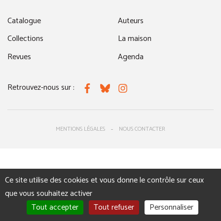
Catalogue
Auteurs
Collections
La maison
Revues
Agenda
Retrouvez-nous sur :
Facebook
Bluesky
Instagram
MENTIONS LÉGALES
NOUS CONTACTER
Ce site utilise des cookies et vous donne le contrôle sur ceux
que vous souhaitez activer
Tout accepter
Tout refuser
Personnaliser