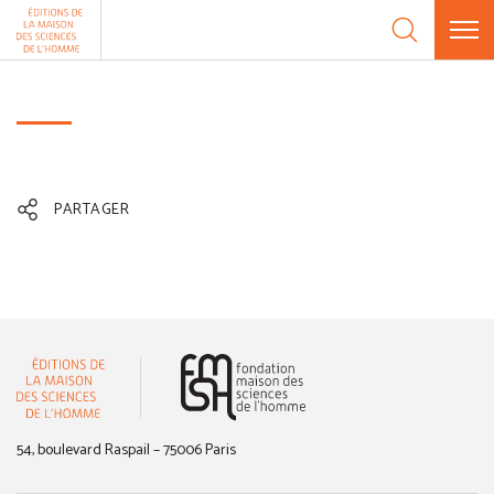
Aller au contenu
Panneau de gestion des cookies
PARTAGER
(nouvelle fenêtre)
54, boulevard Raspail – 75006 Paris