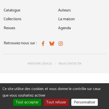
Catalogue
Auteurs
Collections
La maison
Revues
Agenda
Retrouvez-nous sur :
Facebook
Bluesky
Instagram
MENTIONS LÉGALES
NOUS CONTACTER
Ce site utilise des cookies et vous donne le contrôle sur ceux
que vous souhaitez activer
Tout accepter
Tout refuser
Personnaliser