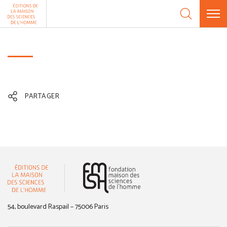
Aller au contenu
Panneau de gestion des cookies
PARTAGER
(nouvelle fenêtre)
54, boulevard Raspail – 75006 Paris