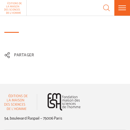
Aller au contenu
Panneau de gestion des cookies
PARTAGER
(nouvelle fenêtre)
54, boulevard Raspail – 75006 Paris