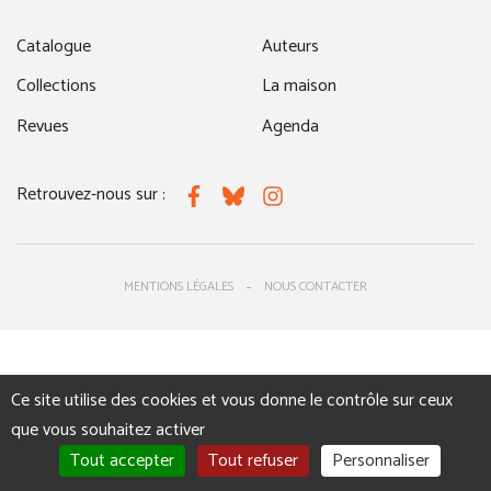
Catalogue
Auteurs
Collections
La maison
Revues
Agenda
Retrouvez-nous sur :
Facebook
Bluesky
Instagram
MENTIONS LÉGALES
NOUS CONTACTER
Ce site utilise des cookies et vous donne le contrôle sur ceux
que vous souhaitez activer
Tout accepter
Tout refuser
Personnaliser