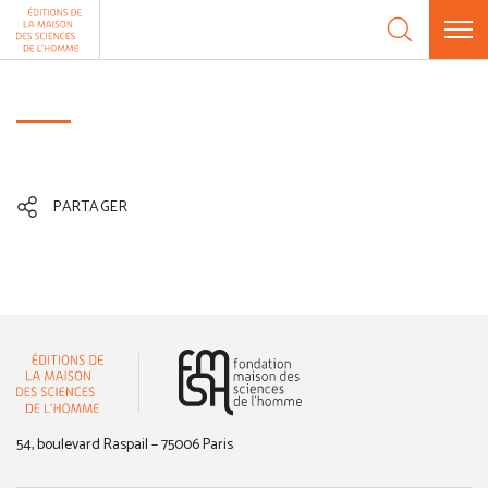
Aller au contenu
Panneau de gestion des cookies
PARTAGER
(nouvelle fenêtre)
54, boulevard Raspail – 75006 Paris