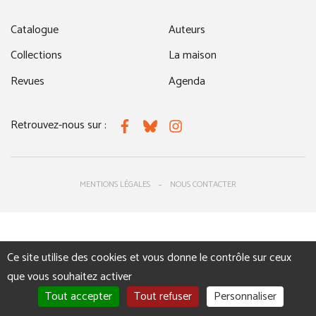
Catalogue
Auteurs
Collections
La maison
Revues
Agenda
Retrouvez-nous sur :
Facebook
Bluesky
Instagram
MENTIONS LÉGALES
NOUS CONTACTER
Ce site utilise des cookies et vous donne le contrôle sur ceux
que vous souhaitez activer
Tout accepter
Tout refuser
Personnaliser