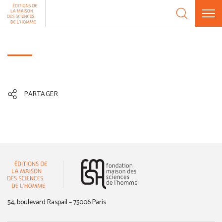
Aller au contenu
Panneau de gestion des cookies
PARTAGER
(nouvelle fenêtre)
54, boulevard Raspail – 75006 Paris