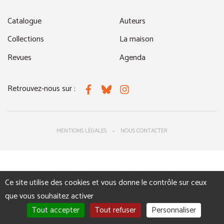
Catalogue
Auteurs
Collections
La maison
Revues
Agenda
Retrouvez-nous sur :
Facebook
Bluesky
Instagram
MENTIONS LÉGALES
NOUS CONTACTER
Ce site utilise des cookies et vous donne le contrôle sur ceux
que vous souhaitez activer
Tout accepter
Tout refuser
Personnaliser