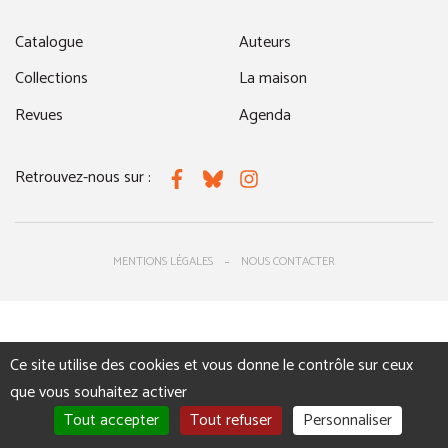
Catalogue
Auteurs
Collections
La maison
Revues
Agenda
Retrouvez-nous sur :
Facebook
Bluesky
Instagram
MENTIONS LÉGALES
NOUS CONTACTER
Ce site utilise des cookies et vous donne le contrôle sur ceux
que vous souhaitez activer
Tout accepter
Tout refuser
Personnaliser