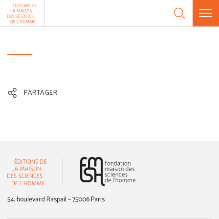
Aller au contenu
Panneau de gestion des cookies
PARTAGER
(nouvelle fenêtre)
54, boulevard Raspail – 75006 Paris