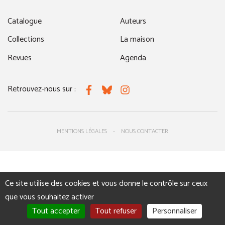
Catalogue
Auteurs
Collections
La maison
Revues
Agenda
Retrouvez-nous sur :
Facebook
Bluesky
Instagram
MENTIONS LÉGALES
NOUS CONTACTER
Ce site utilise des cookies et vous donne le contrôle sur ceux
que vous souhaitez activer
Tout accepter
Tout refuser
Personnaliser