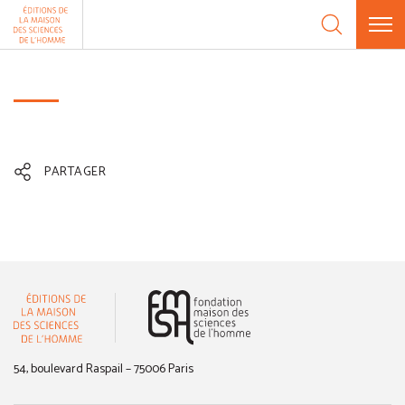
Aller au contenu
Panneau de gestion des cookies
PARTAGER
(nouvelle fenêtre)
54, boulevard Raspail – 75006 Paris