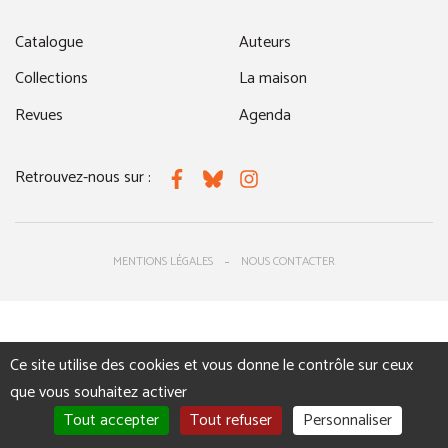
Catalogue
Auteurs
Collections
La maison
Revues
Agenda
Retrouvez-nous sur :
Facebook
Bluesky
Instagram
MENTIONS LÉGALES
NOUS CONTACTER
Ce site utilise des cookies et vous donne le contrôle sur ceux
que vous souhaitez activer
Tout accepter
Tout refuser
Personnaliser