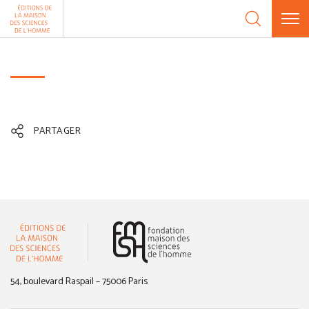
Aller au contenu
Panneau de gestion des cookies
PARTAGER
(nouvelle fenêtre)
54, boulevard Raspail – 75006 Paris