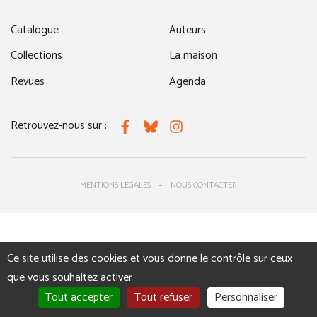
Catalogue
Auteurs
Collections
La maison
Revues
Agenda
Retrouvez-nous sur :
Facebook
Bluesky
Instagram
MENTIONS LÉGALES
NOUS CONTACTER
Ce site utilise des cookies et vous donne le contrôle sur ceux
que vous souhaitez activer
Tout accepter
Tout refuser
Personnaliser