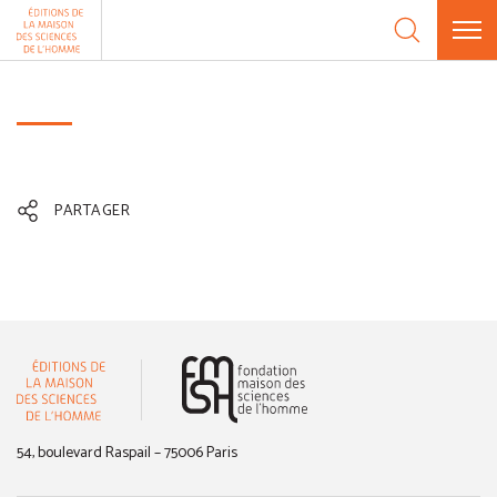
Aller au contenu
Panneau de gestion des cookies
PARTAGER
(nouvelle fenêtre)
54, boulevard Raspail – 75006 Paris