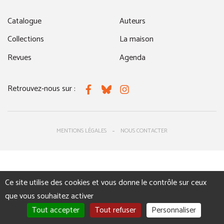
Catalogue
Auteurs
Collections
La maison
Revues
Agenda
Retrouvez-nous sur :
Facebook
Bluesky
Instagram
MENTIONS LÉGALES
NOUS CONTACTER
Ce site utilise des cookies et vous donne le contrôle sur ceux
que vous souhaitez activer
Tout accepter
Tout refuser
Personnaliser