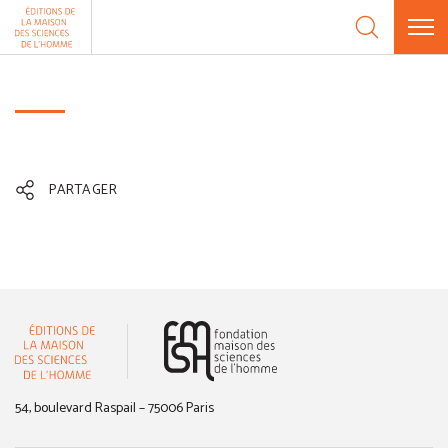
Aller au contenu
Panneau de gestion des cookies
PARTAGER
(nouvelle fenêtre)
54, boulevard Raspail – 75006 Paris