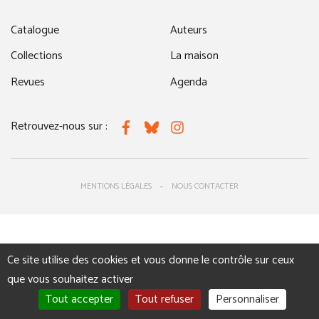
Catalogue
Auteurs
Collections
La maison
Revues
Agenda
Retrouvez-nous sur :
Facebook
Bluesky
Instagram
MENTIONS LÉGALES
NOUS CONTACTER
Ce site utilise des cookies et vous donne le contrôle sur ceux
que vous souhaitez activer
Tout accepter
Tout refuser
Personnaliser