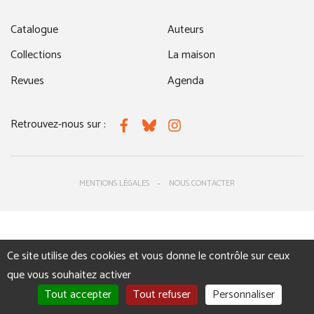
Catalogue
Auteurs
Collections
La maison
Revues
Agenda
Retrouvez-nous sur :
Facebook
Bluesky
Instagram
MENTIONS LÉGALES
NOUS CONTACTER
Ce site utilise des cookies et vous donne le contrôle sur ceux
que vous souhaitez activer
Tout accepter
Tout refuser
Personnaliser