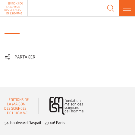
Aller au contenu
Panneau de gestion des cookies
PARTAGER
(nouvelle fenêtre)
54, boulevard Raspail – 75006 Paris