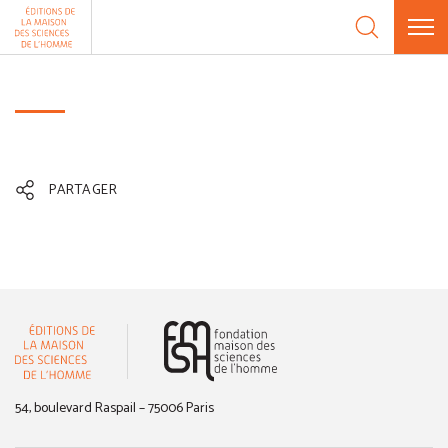
Aller au contenu
Panneau de gestion des cookies
PARTAGER
(nouvelle fenêtre)
54, boulevard Raspail – 75006 Paris