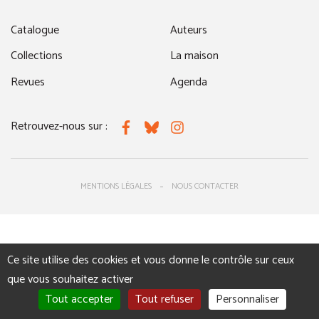
Catalogue
Auteurs
Collections
La maison
Revues
Agenda
Retrouvez-nous sur :
Facebook
Bluesky
Instagram
MENTIONS LÉGALES
NOUS CONTACTER
Ce site utilise des cookies et vous donne le contrôle sur ceux
que vous souhaitez activer
Tout accepter
Tout refuser
Personnaliser