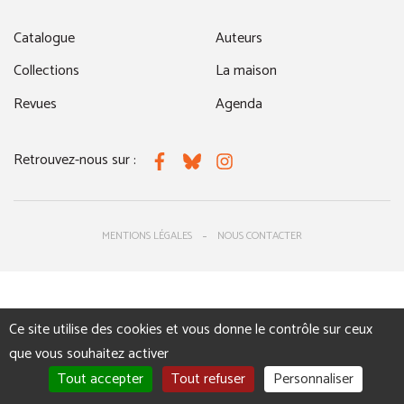
Catalogue
Auteurs
Collections
La maison
Revues
Agenda
Retrouvez-nous sur :
Facebook
Bluesky
Instagram
MENTIONS LÉGALES
NOUS CONTACTER
Ce site utilise des cookies et vous donne le contrôle sur ceux
que vous souhaitez activer
Tout accepter
Tout refuser
Personnaliser