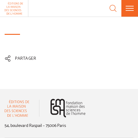
Aller au contenu
Panneau de gestion des cookies
PARTAGER
(nouvelle fenêtre)
54, boulevard Raspail – 75006 Paris