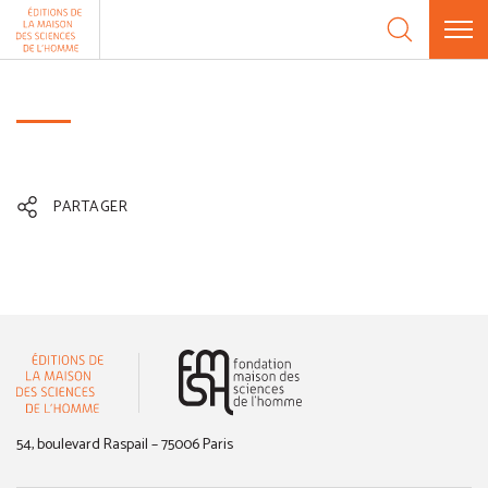
Aller au contenu
Panneau de gestion des cookies
PARTAGER
(nouvelle fenêtre)
54, boulevard Raspail – 75006 Paris