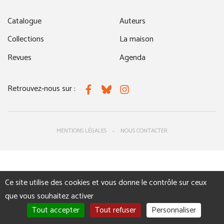
Catalogue
Auteurs
Collections
La maison
Revues
Agenda
Retrouvez-nous sur :
Facebook
Bluesky
Instagram
MENTIONS LÉGALES
NOUS CONTACTER
Ce site utilise des cookies et vous donne le contrôle sur ceux
que vous souhaitez activer
Tout accepter
Tout refuser
Personnaliser