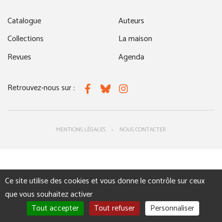
Catalogue
Auteurs
Collections
La maison
Revues
Agenda
Retrouvez-nous sur :
Facebook
Bluesky
Instagram
MENTIONS LÉGALES
NOUS CONTACTER
Ce site utilise des cookies et vous donne le contrôle sur ceux
que vous souhaitez activer
Tout accepter
Tout refuser
Personnaliser