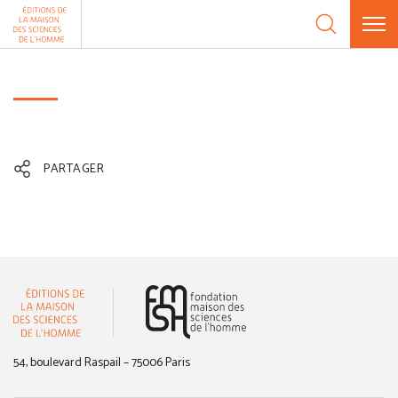
Aller au contenu
Panneau de gestion des cookies
PARTAGER
(nouvelle fenêtre)
54, boulevard Raspail – 75006 Paris