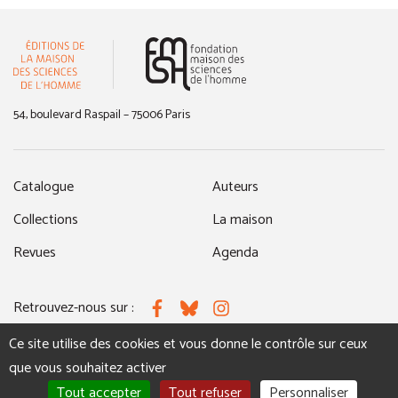
(nouvelle fenêtre)
54, boulevard Raspail – 75006 Paris
Catalogue
Auteurs
Collections
La maison
Revues
Agenda
Retrouvez-nous sur :
Facebook
Bluesky
Instagram
Ce site utilise des cookies et vous donne le contrôle sur ceux
que vous souhaitez activer
MENTIONS LÉGALES
NOUS CONTACTER
Tout accepter
Tout refuser
Personnaliser