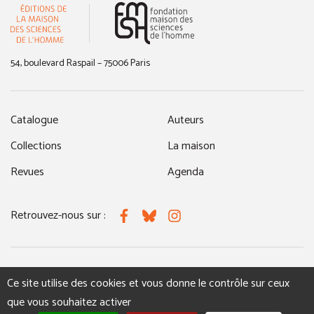
(nouvelle fenêtre)
54, boulevard Raspail – 75006 Paris
Catalogue
Auteurs
Collections
La maison
Revues
Agenda
Retrouvez-nous sur :
Facebook
Bluesky
Instagram
MENTIONS LÉGALES
NOUS CONTACTER
Ce site utilise des cookies et vous donne le contrôle sur ceux
que vous souhaitez activer