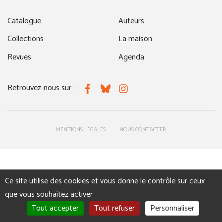
Catalogue
Auteurs
Collections
La maison
Revues
Agenda
Retrouvez-nous sur :
Facebook
Bluesky
Instagram
MENTIONS LÉGALES
NOUS CONTACTER
Ce site utilise des cookies et vous donne le contrôle sur ceux
que vous souhaitez activer
Tout accepter
Tout refuser
Personnaliser