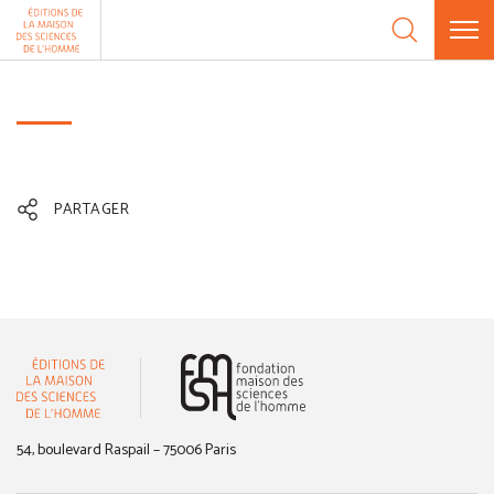
Aller au contenu
Panneau de gestion des cookies
PARTAGER
(nouvelle fenêtre)
54, boulevard Raspail – 75006 Paris