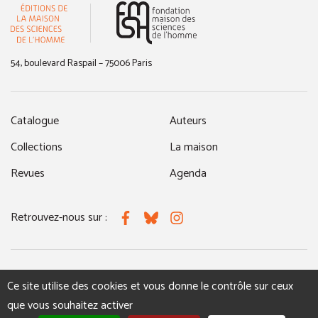
(nouvelle fenêtre)
54, boulevard Raspail – 75006 Paris
Catalogue
Auteurs
Collections
La maison
Revues
Agenda
Retrouvez-nous sur :
Facebook
Bluesky
Instagram
MENTIONS LÉGALES
NOUS CONTACTER
Ce site utilise des cookies et vous donne le contrôle sur ceux
que vous souhaitez activer