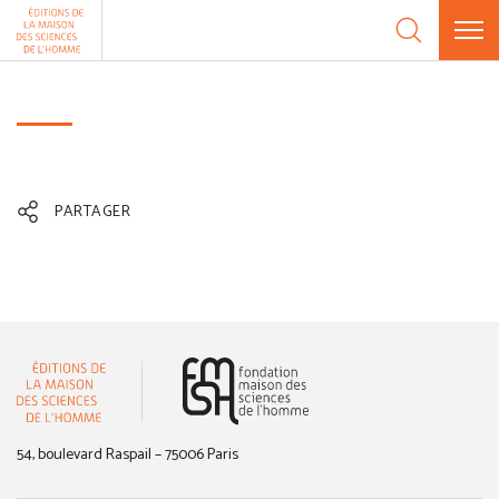
Aller au contenu
Panneau de gestion des cookies
PARTAGER
(nouvelle fenêtre)
54, boulevard Raspail – 75006 Paris