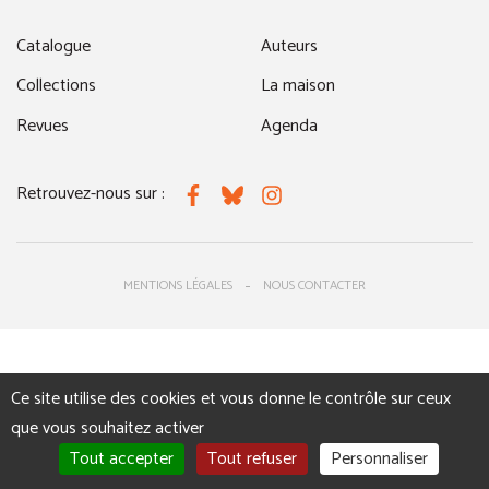
Catalogue
Auteurs
Collections
La maison
Revues
Agenda
Retrouvez-nous sur :
Facebook
Bluesky
Instagram
MENTIONS LÉGALES
NOUS CONTACTER
Ce site utilise des cookies et vous donne le contrôle sur ceux
que vous souhaitez activer
Tout accepter
Tout refuser
Personnaliser